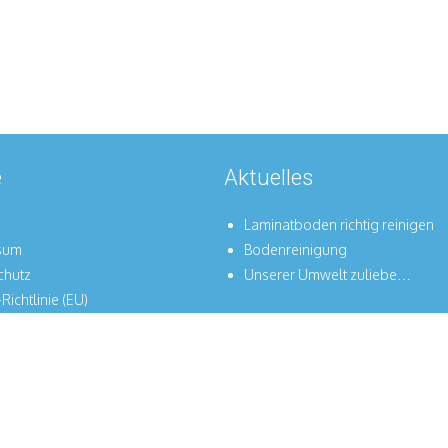
e
Aktuelles
Laminatboden richtig reinigen
sum
Bodenreinigung
chutz
Unserer Umwelt zuliebe…
Richtlinie (EU)
Kontakt
Impressum
Datenschutz
Cookie-Richtlinie (EU)